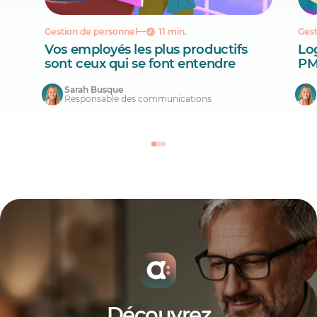
Gestion de personnel
11 min.
Gest
Vos employés les plus productifs
Lo
sont ceux qui se font entendre
PM
Sarah Busque
Responsable des communications
Découvrez