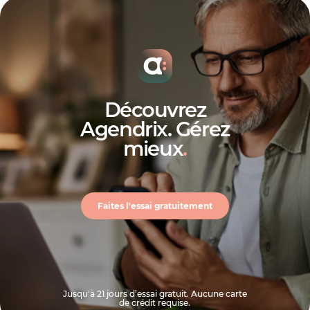
Découvrez
Agendrix. Gérez
mieux
.
Faites l'essai gratuitement
Jusqu'à 21 jours d’essai gratuit. Aucune carte
de crédit requise.