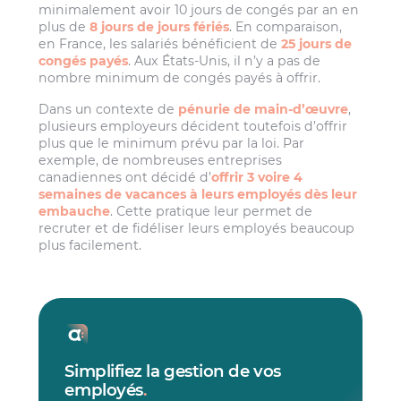
minimalement avoir 10 jours de congés par an en
plus de
8 jours de jours fériés
. En comparaison,
en France, les salariés bénéficient de
25 jours de
congés payés
. Aux États-Unis, il n’y a pas de
nombre minimum de congés payés à offrir.
Dans un contexte de
pénurie de main-d’œuvre
,
plusieurs employeurs décident toutefois d’offrir
plus que le minimum prévu par la loi. Par
exemple, de nombreuses entreprises
canadiennes ont décidé d’
offrir 3 voire 4
semaines de vacances à leurs employés dès leur
embauche
. Cette pratique leur permet de
recruter et de fidéliser leurs employés beaucoup
plus facilement.
Simplifiez la gestion de vos
employés
.