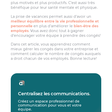
plus motivés et plus productifs. C’est aussi très
bénéfique pour leur santé mentale et physique.
La prise de vacances permet aussi d’avoir un
meilleur équilibre entre la vie professionnelle et
personnelle
en plus d’améliorer le
bien-être des
employés
. Vous avez donc tout à gagner
d’encourager votre équipe à prendre des congés!
Dans cet article, vous apprendrez comment
mieux gérer les congés dans votre entreprise et
comment calculer le nombre de congés auxquels
a droit chacun de vos employés. Bonne lecture!
Centralisez les communications
.
Créez un espace professionnel de
communication pour vous et votre
équipe.