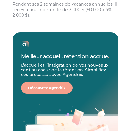
Pendant ses 2 semaines de vacances annuelles, il
recevra une indemnité de 2 000 $ (50 000 x 4% =
2 000 $).
Meilleur accueil, rétention accrue
.
L’accueil et l’intégration de vos nouveaux
sont au coeur de la rétention. Simplifiez
ces processus avec Agendrix.
Découvrez Agendrix