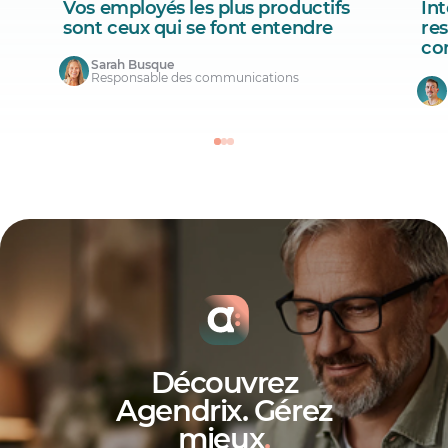
Vos employés les plus productifs
Int
sont ceux qui se font entendre
re
co
Sarah Busque
Responsable des communications
Découvrez
Agendrix. Gérez
mieux
.