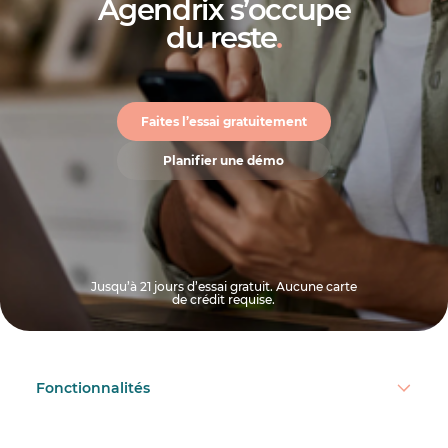
Agendrix s’occupe
Trouver des remplaçants si nécessaire.
du reste
.
Faites l’essai gratuitement
Planifier une démo
Jusqu’à 21 jours d’essai gratuit. Aucune carte
de crédit requise.
Fonctionnalités