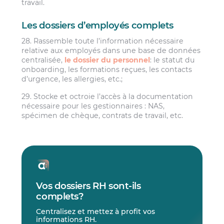
travail.
Les dossiers d’employés complets
28. Rassemble toute l’information nécessaire
relative aux employés dans une base de données
centralisée,
le dossier du personnel
: le statut du
onboarding, les formations reçues, les contacts
d’urgence, les allergies, etc.;
29. Stocke et octroie l’accès à la documentation
nécessaire pour les gestionnaires : NAS,
spécimen de chèque, contrats de travail, etc.
Vos dossiers RH sont-ils
complets?
Centralisez et mettez à profit vos
informations RH.