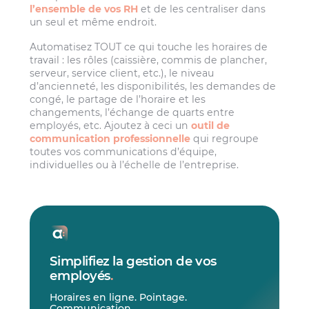
l’ensemble de vos RH
et de les centraliser dans
un seul et même endroit.
Automatisez TOUT ce qui touche les horaires de
travail : les rôles (caissière, commis de plancher,
serveur, service client, etc.), le niveau
d’ancienneté, les disponibilités, les demandes de
congé, le partage de l’horaire et les
changements, l’échange de quarts entre
employés, etc. Ajoutez à ceci un
outil de
communication professionnelle
qui regroupe
toutes vos communications d’équipe,
individuelles ou à l’échelle de l’entreprise.
Simplifiez la gestion de vos
employés
.
Horaires en ligne. Pointage.
Communication.