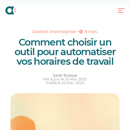
Comment automatiser la planification d’horaires
de travail?
C’est quoi en fait, un logiciel d’automatisation
des horaires de travail?
31 fonctionnalités clés des logiciels automatisés
Gestion d'entreprise
9 min.
de gestion des horaires
Comment choisir un
Les logiciels d’automatisation des horaires de
outil pour automatiser
travail, à votre service!
vos horaires de travail
Réponses à vos questions.
Sarah Busque
Mis à jour le 20 Mai. 2025
Publié le 20 Mar. 2024