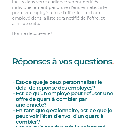
inclus dans votre audience seront notifiés
individuellement par ordre d’ancienneté. Si le
premier employé refuse l’offre, le prochain
employé dans la liste sera notifié de l’offre, et
ainsi de suite.
Bonne découverte!
Réponses à vos questions
.
Est-ce que je peux personnaliser le
délai de réponse des employés?
Est-ce qu’un employé peut refuser une
offre de quart à combler par
ancienneté?
Gestion d’horaires
En tant que gestionnaire, est-ce que je
Ancienneté
peux voir l’état d’envoi d’un quart à
Offrir les quarts à combler par ordre
combler?
d’ancienneté