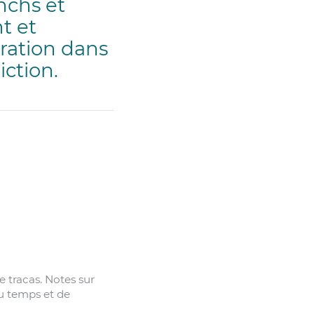
nchs et
t et
gration dans
iction.
e tracas. Notes sur
du temps et de