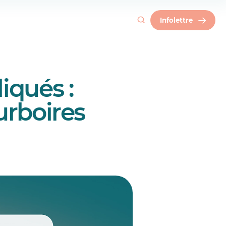
Infolettre
liqués :
urboires