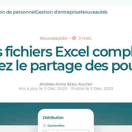
tail qui complique la vie
on de personnel
Gestion d’entreprise
Nouveautés
urboires, dans le même outil que vos punchs
nne
r vous et votre équipe
Nouveautés
3 min.
s fichiers Excel comp
ires et le temps de travail enfin centralisés
iez le partage des po
Andrée-Anne Blais-Auclair
Mis à jour le 3 Déc. 2025
Publié le 3 Déc. 2025