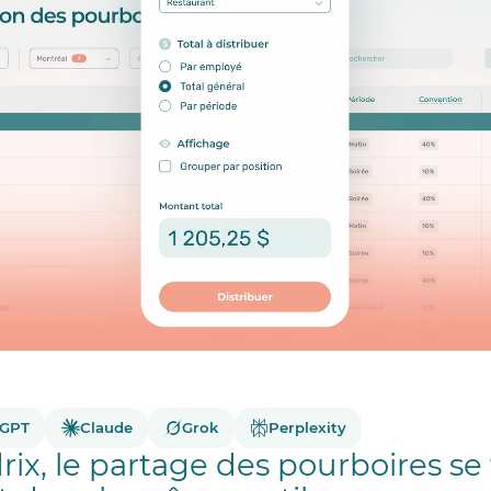
tGPT
Claude
Grok
Perplexity
ix, le partage des pourboires se 