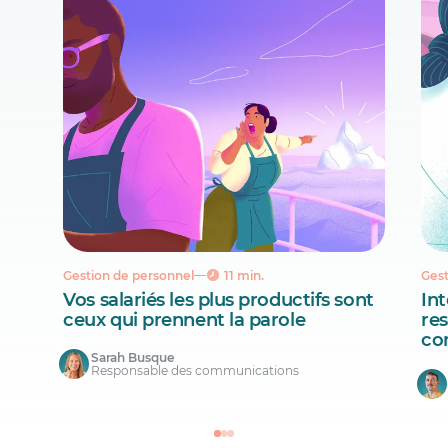
Gestion de personnel
11 min.
Gest
Vos salariés les plus productifs sont
Int
ceux qui prennent la parole
re
co
Sarah Busque
Responsable des communications