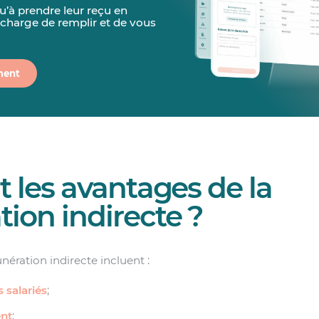
qu’à prendre leur reçu en
 charge de remplir et de vous
ment
t les avantages de la
ion indirecte ?
ération indirecte incluent :
s salariés
;
nt
;