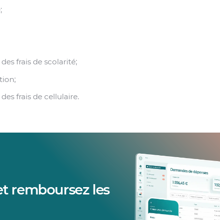
;
s frais de scolarité;
tion;
s frais de cellulaire.
et remboursez les