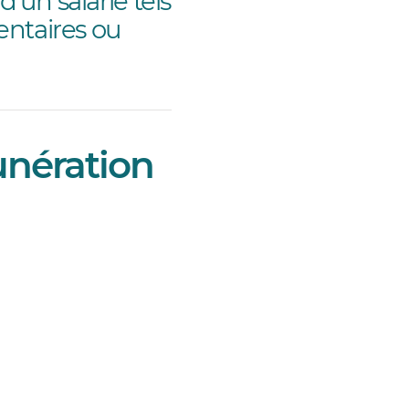
’un salarié tels
entaires ou
unération