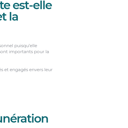
e est-elle
t la
sonnel puisqu’elle
s sont importants pour la
vés et engagés envers leur
unération