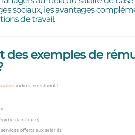
 managers au-delà du salaire de base d
ges sociaux, les avantages complém
ions de travail.
t des exemples de rém
?
ration
indirecte incluent :
ux
;
égime de retraite;
services offerts aux salariés;