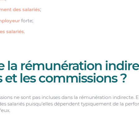
ent des salariés
;
ployeur
forte;
es salariés
.
e la rémunération indire
s et les commissions ?
ions ne sont pas incluses dans la rémunération indirecte. El
des salariés puisqu’elles dépendent typiquement de la perf
’eux.