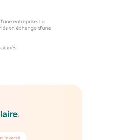
d’une entreprise. La
ariés en échange d’une
alariés.
laire
.
t inversé