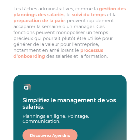
Les tâches administratives, comme la
gestion des
plannings des salariés
, le
suivi du temps
et la
préparation de la paie
, peuvent rapidement
accaparer la semaine d’un manager. Ces
fonctions peuvent monopoliser un temps
précieux qui pourrait plutôt être utilisé pour
générer de la valeur pour l’entreprise,
notamment en améliorant le
processus
d’onboarding
des salariés et la formation.
Simplifiez le management de vos
salariés
.
Plannings en ligne. Pointage.
Communication.
Découvrez Agendrix