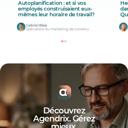
Autoplanification : et si vos
He
employés construisaient eux-
da
mêmes leur horaire de travail?
Qu
Gabriel Blais
Spécialiste du marketing de contenu
Découvrez
Agendrix. Gérez
mieux
.