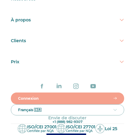
À propos
Clients
Prix
Connexion
Français 🇨🇦
Envie de discuter
+1 (888) 982-9307
ISO/CEI 27001
ISO/CEI 27701
Loi 25
Certifiée par NQA
Certifiée par NQA