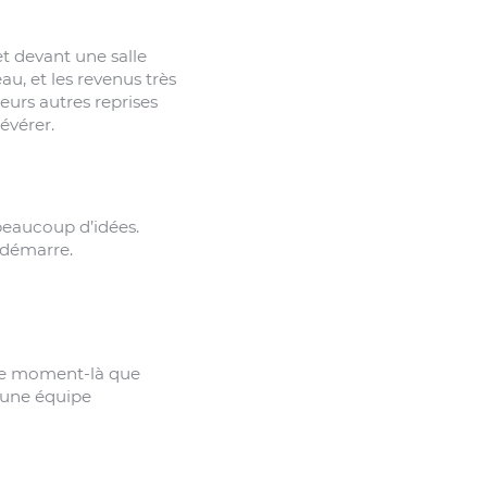
et devant une salle
au, et les revenus très
ieurs autres reprises
évérer.
 beaucoup d’idées.
 démarre.
à ce moment-là que
 une équipe