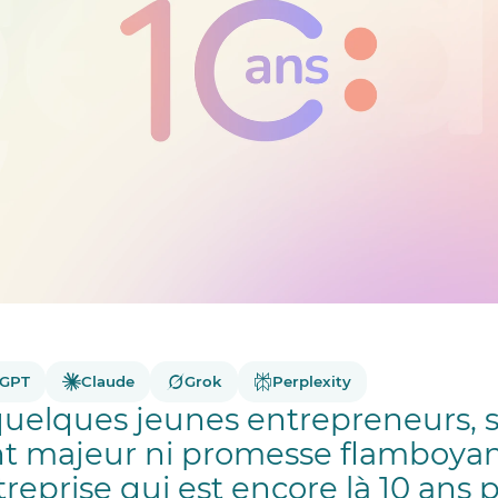
tGPT
Claude
Grok
Perplexity
elques jeunes entrepreneurs, 
 majeur ni promesse flamboyante
reprise qui est encore là 10 ans 