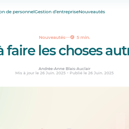
able
on de personnel
Gestion d’entreprise
Nouveautés
 se transforme
les moyens de nos ambitions
ptation, pas sur la peur
Nouveautés
5 min.
à faire les choses a
nnaires prennent les rênes d’Agendrix
t croissance
e gestion des horaires à solution tout-en-un
Andrée-Anne Blais-Auclair
Mis à jour le 26 Juin. 2025
Publié le 26 Juin. 2025
ambition assumée