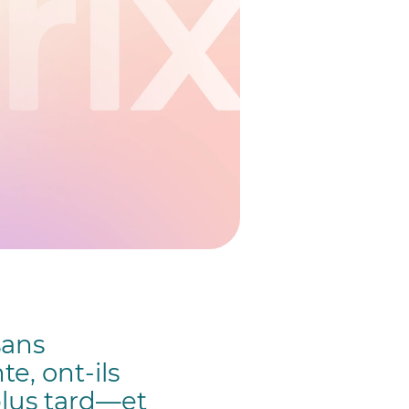
sans
, ont-ils
plus tard—et