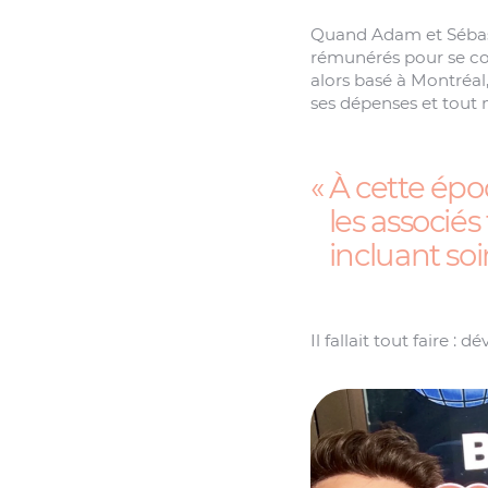
Quand Adam et Sébasti
rémunérés pour se con
alors basé à Montréal,
ses dépenses et tout 
À cette épo
les associés 
incluant so
Il fallait tout faire : 