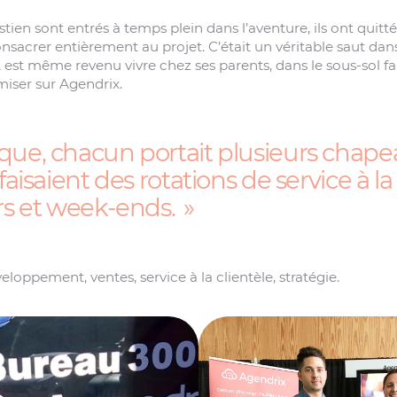
en sont entrés à temps plein dans l’aventure, ils ont quitt
sacrer entièrement au projet. C’était un véritable saut dans 
 est même revenu vivre chez ses parents, dans le sous-sol fa
miser sur Agendrix.
que, chacun portait plusieurs chape
faisaient des rotations de service à la 
irs et week-ends.
développement, ventes, service à la clientèle, stratégie.