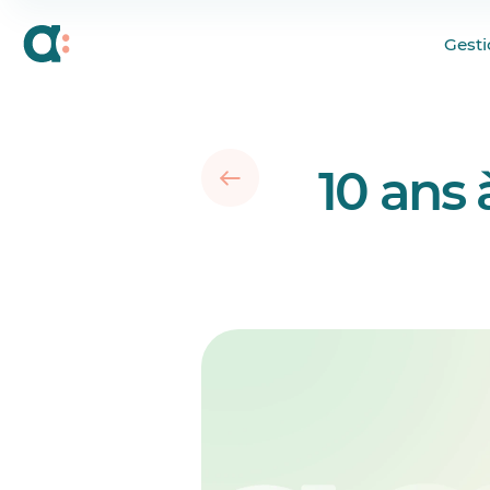
2015 : Le pari improb
Gesti
2016–2017 : Agendrix
2018-2019 : Prendre 
2020 : Miser sur l’ada
10 ans 
2021 : Les cinq actio
2022 : Accélération e
2023-2024 : D’outil d
2025 et après : Une 