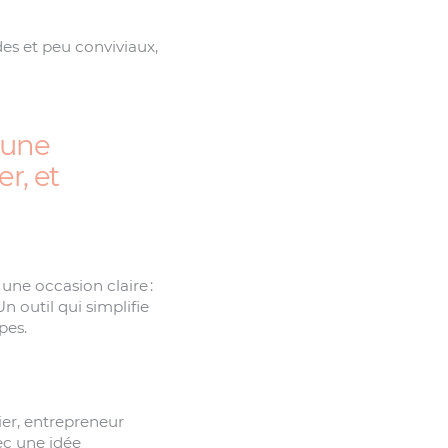
des et peu conviviaux,
 une
r, et
une occasion claire :
Un outil qui simplifie
pes.
ier, entrepreneur
ec une idée