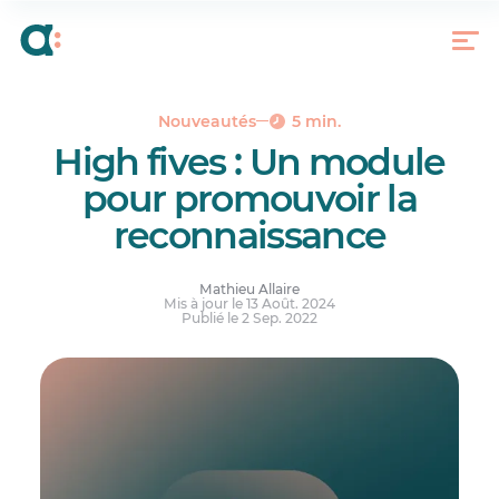
Une culture d’entreprise centrée sur l’humain
Prêt à l’essayer?
Nouveautés
5 min.
High fives : Un module
pour promouvoir la
reconnaissance
Mathieu Allaire
Mis à jour le 13 Août. 2024
Publié le 2 Sep. 2022