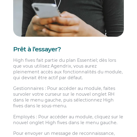
Prêt à l’essayer?
High fives fait partie du plan Essentiel; dès lors
que vous utilisez Agendrix, vous aurez
pleinement accès aux fonctionnalités du module,
qui devrait être actif par défaut.
Gestionnaires : Pour accéder au module, faites
survoler votre curseur sur le nouvel onglet RH
dans le menu gauche, puis sélectionnez High
fives dans le sous-menu.
Employés : Pour accéder au module, cliquez sur le
nouvel onglet High fives dans le menu gauche.
Pour envoyer un message de reconnaissance,