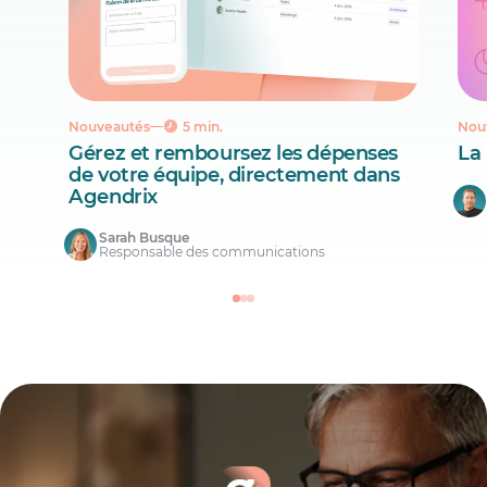
Nouveautés
5 min.
Nou
Gérez et remboursez les dépenses
La
de votre équipe, directement dans
Agendrix
Sarah Busque
Responsable des communications