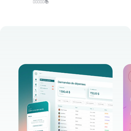
🏋️‍♀️👩‍🌾🌾📚