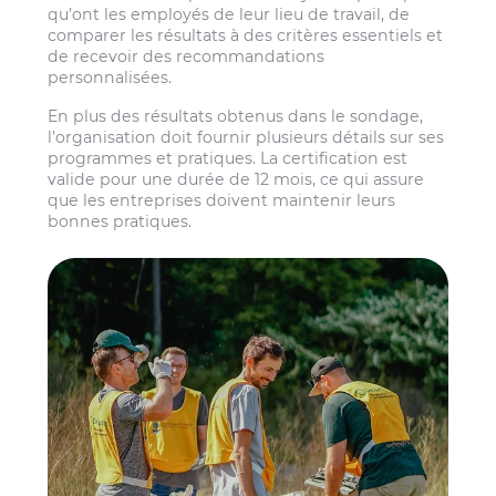
qu’ont les employés de leur lieu de travail, de
comparer les résultats à des critères essentiels et
de recevoir des recommandations
personnalisées.
En plus des résultats obtenus dans le sondage,
l’organisation doit fournir plusieurs détails sur ses
programmes et pratiques. La certification est
valide pour une durée de 12 mois, ce qui assure
que les entreprises doivent maintenir leurs
bonnes pratiques.