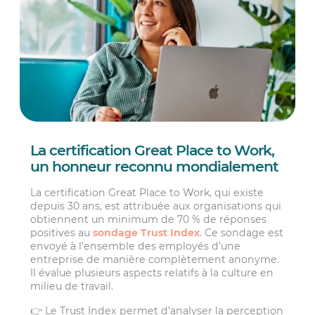
La certification Great Place to Work,
un honneur reconnu mondialement
La certification Great Place to Work, qui existe
depuis 30 ans, est attribuée aux organisations qui
obtiennent un minimum de 70 % de réponses
positives au
sondage Trust Index
. Ce sondage est
envoyé à l’ensemble des employés d’une
entreprise de manière complètement anonyme.
Il évalue plusieurs aspects relatifs à la culture en
milieu de travail.
👉 Le Trust Index permet d’analyser la perception