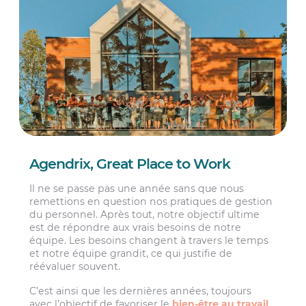
Agendrix, Great Place to Work
Il ne se passe pas une année sans que nous
remettions en question nos pratiques de gestion
du personnel. Après tout, notre objectif ultime
est de répondre aux vrais besoins de notre
équipe. Les besoins changent à travers le temps
et notre équipe grandit, ce qui justifie de
réévaluer souvent.
C’est ainsi que les dernières années, toujours
avec l’objectif de favoriser le
bien-être au travail