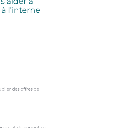
s aider à
 l’interne
lier des offres de
prises et de permettre