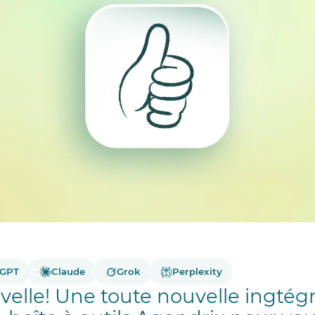
tGPT
Claude
Grok
Perplexity
elle! Une toute nouvelle ingtégr