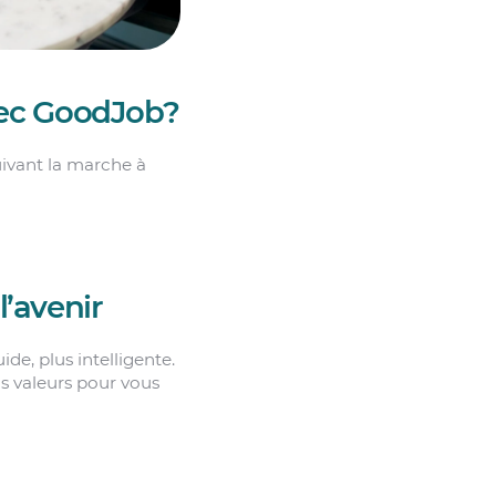
ec GoodJob?
ivant la marche à
l’avenir
de, plus intelligente.
os valeurs pour vous