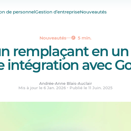
on de personnel
Gestion d’entreprise
Nouveautés
ation est un plus pour les clients d’Agendrix
nt les remplacements avec GoodJob?
ce que ça veut dire pour l’avenir
Nouveautés
5 min.
n remplaçant en un 
tenant
e intégration avec 
Andrée-Anne Blais-Auclair
Mis à jour le 6 Jan. 2026
Publié le 11 Juin. 2025