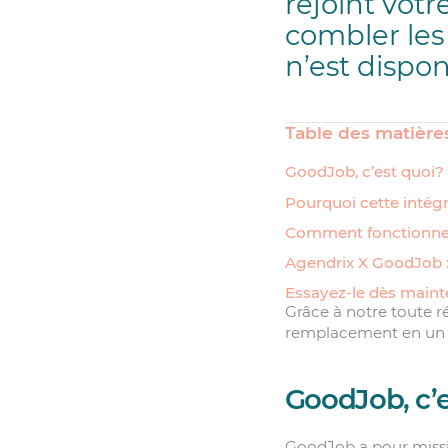
rejoint votr
combler les
n’est dispon
Table des matière
GoodJob, c’est quoi?
Pourquoi cette intégr
Comment fonctionne
Agendrix X GoodJob : 
Essayez-le dès main
Grâce à notre toute r
remplacement en un s
GoodJob, c’e
GoodJob a pour mission