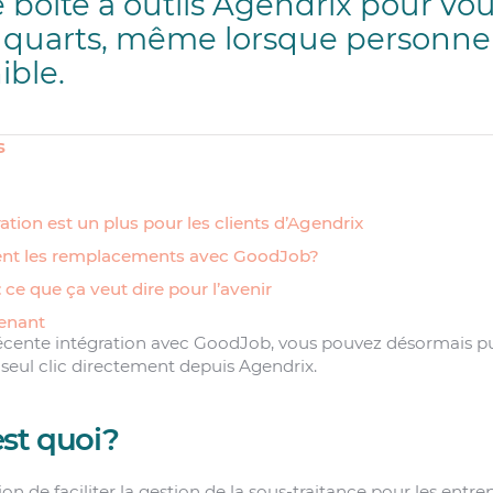
e boîte à outils Agendrix pour vou
 quarts, même lorsque personne à
ible.
s
ation est un plus pour les clients d’Agendrix
nt les remplacements avec GoodJob?
ce que ça veut dire pour l’avenir
tenant
écente intégration avec GoodJob, vous pouvez désormais pub
eul clic directement depuis Agendrix.
st quoi?
 de faciliter la gestion de la sous-traitance pour les entre