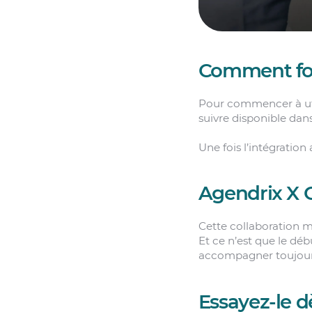
Comment fo
Pour commencer à uti
suivre disponible dan
Une fois l’intégration 
Agendrix X G
Cette collaboration ma
Et ce n’est que le déb
accompagner toujour
Essayez-le 