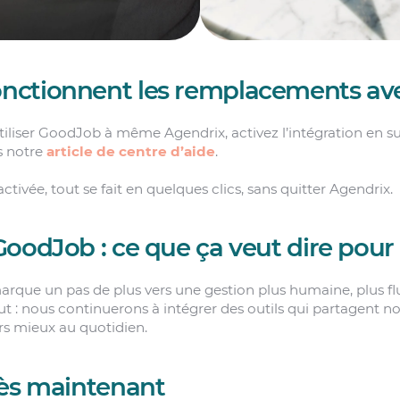
nctionnent les remplacements av
liser GoodJob à même Agendrix, activez l’intégration en su
s notre
article de centre d’aide
.
activée, tout se fait en quelques clics, sans quitter Agendrix.
oodJob : ce que ça veut dire pour 
rque un pas de plus vers une gestion plus humaine, plus flui
ut : nous continuerons à intégrer des outils qui partagent n
s mieux au quotidien.
dès maintenant