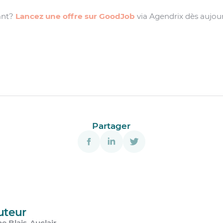
ant?
Lancez une offre sur GoodJob
via Agendrix dès aujour
Partager
uteur
e Blais-Auclair