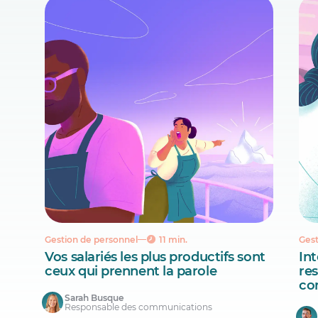
Gestion de personnel
11 min.
Gest
Vos salariés les plus productifs sont
Int
ceux qui prennent la parole
re
co
Sarah Busque
Responsable des communications