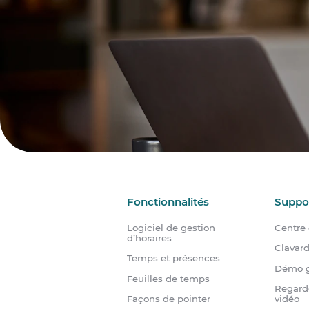
Fonctionnalités
Suppo
Logiciel de gestion
Centre 
d’horaires
Clavar
Temps et présences
Démo g
Feuilles de temps
Regard
Façons de pointer
vidéo