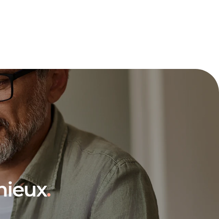
calculatrice de coûts
é des employés
mieux
.