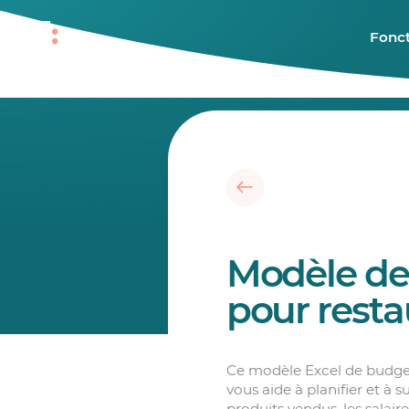
Fonct
Modèle de
pour resta
Ce modèle Excel de budge
vous aide à planifier et à s
produits vendus, les salair