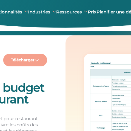
ionnalités
Industries
Ressources
Prix
Planifier une 
Télécharger
 budget
urant
t pour restaurant
uivre les coûts des
es et les dépenses