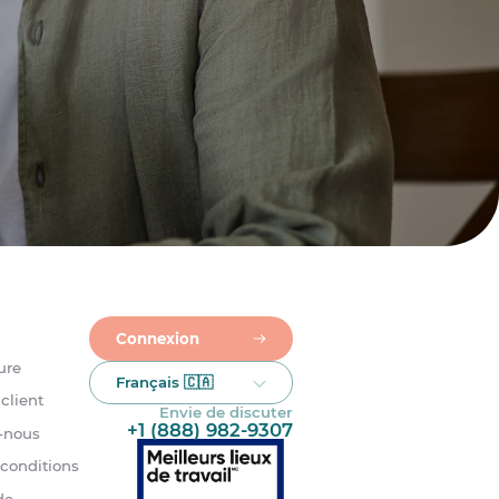
Connexion
ure
Français 🇨🇦
client
Envie de discuter
+1 (888) 982-9307
-nous
 conditions
de