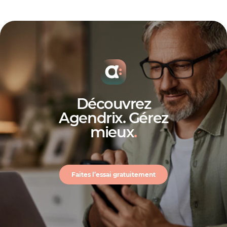
modèles pour la gestion de
restaurant
modèles
pour la gestion de restaurant
calculatrice de coûts du travail
formulaire
de disponibilité des salariés
Découvrez
Agendrix. Gérez
mieux
.
Faites l’essai gratuitement