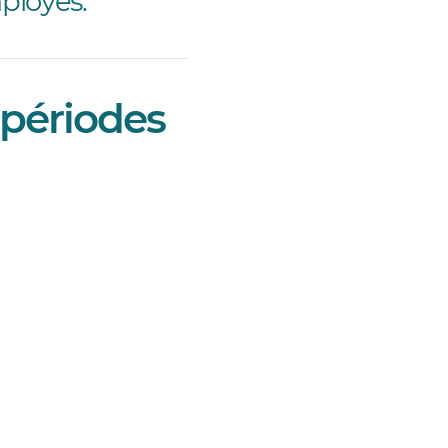
ployés.
 périodes