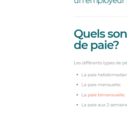
un employeur p
Quels sont
de paie?
Les différents types de pé
La paie hebdomadair
La paie mensuelle;
La
paie bimensuelle
;
La paie aux 2 semain