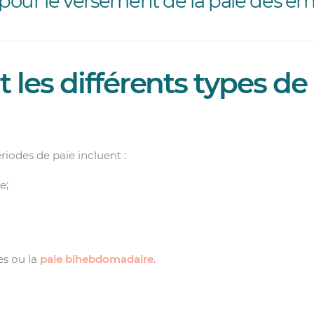
our le versement de la paie des em
 les différents types de
riodes de paie incluent :
e;
es ou la
paie bihebdomadaire
.