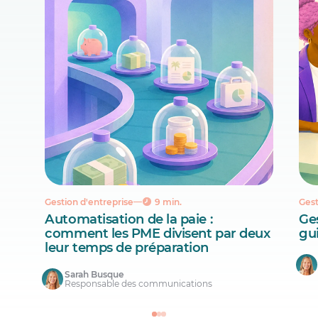
Gestion d'entreprise
9 min.
Gest
Automatisation de la paie :
Ges
comment les PME divisent par deux
gu
leur temps de préparation
Sarah Busque
Responsable des communications