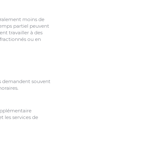
néralement moins de
temps partiel peuvent
nt travailler à des
 fractionnés ou en
yés demandent souvent
oraires.
supplémentaire
t les services de