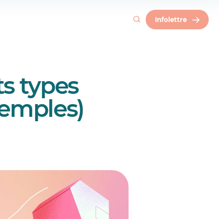
Infolettre
ts types
exemples)