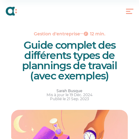
Qu’est-ce qu’un planning de travail ?
Pourquoi les plannings de travail sont-ils
importants ?
Les 15 types de plannings de travail les plus
courants
Gestion d'entreprise
12 min.
Guide complet des
Meilleures pratiques pour créer un planning de
travail efficace
différents types de
Conclusion
plannings de travail
Réponses à vos questions.
(avec exemples)
Sarah Busque
Mis à jour le 19 Déc. 2024
Publié le 21 Sep. 2023