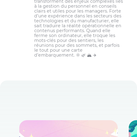
point de vue global, pourquoi et comment
transforment des enjeux complexes liés
à la gestion du personnel en conseils
les quarts de travail sont attribués.
clairs et utiles pour les managers. Forte
d’une expérience dans les secteurs des
technologies et du manufacturier, elle
sait traduire la réalité opérationnelle en
contenus performants. Quand elle
ferme son ordinateur, elle troque les
mots-clés pour des sentiers, les
réunions pour des sommets, et parfois
le tout pour une carte
d’embarquement. 🌞 🌿 🏔️ ✈️
Des horaires de travail précis peuvent être
créés et communiqués aux employés, ainsi
que modifiés et mis à jour, en un minimum
de temps
et d’efforts;
Optimiser l’attribution des quarts de travail
améliore la cohésion des équipes, la
productivité et le service à la clientèle;
Démontre la capacité à poursuivre les
objectifs de l’entreprise;