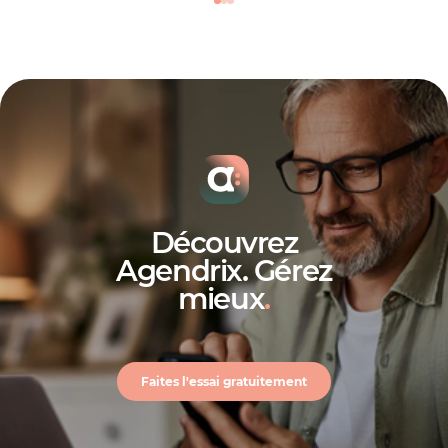
une trace durable en cas d’audit;
Optimise les coûts de main-d’œuvre sans
compromettre la productivité ou le
rendement;
Des gestionnaires et des employés
heureux au travail forment une équipe
productive qui vise le succès;
Un meilleur engagement des employés et
une meilleure rétention du personnel
réduit les coûts de gestion des ressources
Découvrez
humaines.
Agendrix. Gérez
mieux
.
Faites l'essai gratuitement