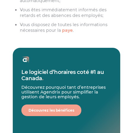
automatiquement;
Vous êtes immédiatement informés des
retards et des absences des employés;
Vous disposez de toutes les informations
nécessaires pour la
paye
.
Le logiciel d’horaires coté #1 au
Canada
.
Découvrez pourquoi tant d’entreprises
utilisent Agendrix pour simplifier la
gestion de leurs employés.
Découvrez les bénéfices