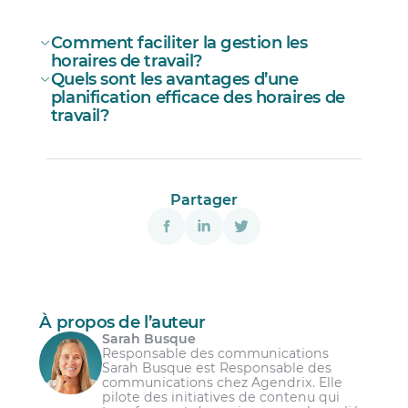
Comment faciliter la gestion les
horaires de travail?
Quels sont les avantages d’une
planification efficace des horaires de
travail?
logiciel
de gestion des horaires
Partager
communication
pointage des
Les horaires de travail sont précis, justes et
heures de travail
tiennent compte de leurs préférences;
Les horaires leur sont communiqués
clairement et à l’avance;
À propos de l’auteur
Sarah Busque
Il leur est possible de demander un
Responsable des communications
échange de quarts pour avoir congé;
Sarah Busque est Responsable des
communications chez Agendrix. Elle
Les horaires les aident à comprendre, d’un
pilote des initiatives de contenu qui