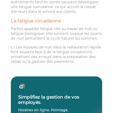
événements tard en soirée peuvent développer
une fatigue cumulative, ce qui accroît le risque
d’erreurs dans le service aux clients.
La fatigue circadienne
Parfois appelée fatigue liée au travail de nuit ou
fatigue biologique, elle survient lorsque les quarts
de nuit perturbent le cycle naturel du sommeil.
👉 Les équipes de nuit dans la restauration rapide
font souvent face à de la fatigue circadienne,
entraînant des erreurs dans la préparation des
repas ou la gestion des paiements.
Simplifiez la gestion de vos
employés
.
Horaires en ligne. Pointage.