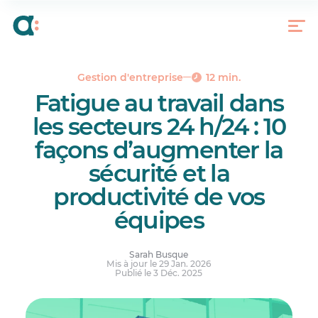
Qu’est-ce que le risque lié à la fatigue au travail?
10 façons d’utiliser les horaires pour réduire la
fatigue dans les entreprises ouvertes 24 h sur 24
Gestion de la fatigue au travail selon l’industrie :
points à surveiller et stratégies adaptées
Gestion d'entreprise
12 min.
Fatigue au travail dans
Une gestion efficace de la fatigue au travail :
protéger vos employés et votre entreprise
les secteurs 24 h/24 : 10
Réponses à vos questions.
façons d’augmenter la
sécurité et la
productivité de vos
équipes
Sarah Busque
Mis à jour le 29 Jan. 2026
Publié le 3 Déc. 2025