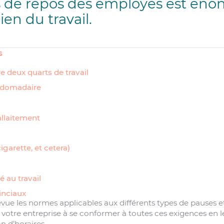
s de repos des employés est éno
en du travail.
s
e deux quarts de travail
bdomadaire
allaitement
igarette, et cetera)
é au travail
inciaux
revue les normes applicables aux différents types de pauses 
 votre entreprise à se conformer à toutes ces exigences en l
on d’horaires.