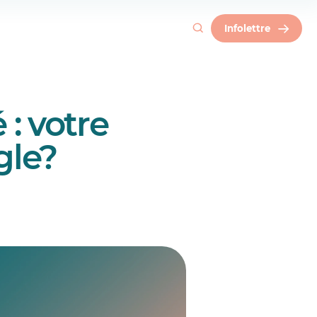
Infolettre
 : votre
gle?