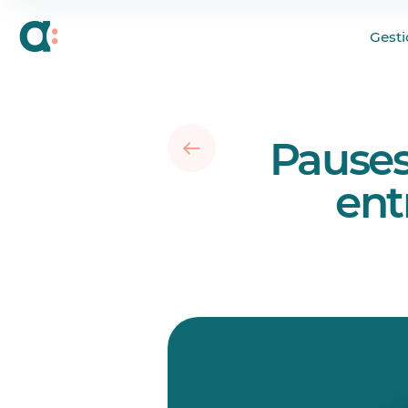
Période de repos entr
Gesti
Période de repos he
Pause repas
Pause médicale et d’
Pauses,
Repos quotidien
Autres pauses (café, c
ent
Exceptions
Un outil de conformit
Codes du travail prov