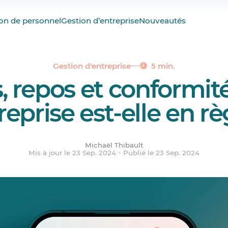
e deux quarts de travail
on de personnel
Gestion d’entreprise
Nouveautés
bdomadaire
allaitement
Gestion d'entreprise
5 min.
 repos et conformité
igarette, et cetera)
reprise est-elle en rè
é au travail
Michaël Thibault
Mis à jour le 23 Sep. 2024
Publié le 23 Sep. 2024
inciaux