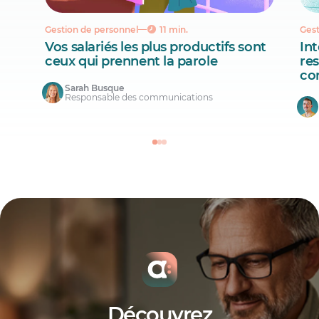
Gestion de personnel
11 min.
Gest
Vos salariés les plus productifs sont
Int
ceux qui prennent la parole
re
co
Sarah Busque
Responsable des communications
Découvrez