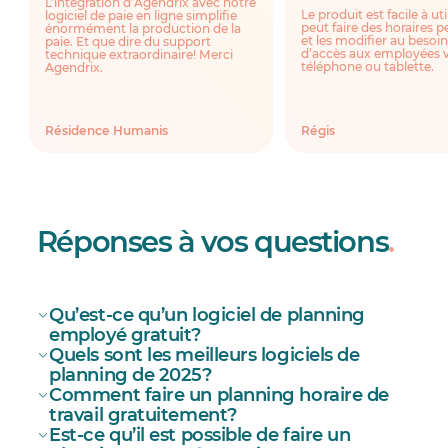
L’intégration d’Agendrix avec notre
Le produit est facile à uti
logiciel de paie en ligne simplifie
peut faire des horaires p
énormément la production de la
et les modifier au besoin
paie. Et que dire du support
d’accès aux employées v
technique extraordinaire! Merci
téléphone ou tablette.
Agendrix.
Résidence Humanis
Régis
Réponses à vos questions
.
Qu’est-ce qu’un logiciel de planning
employé gratuit?
Quels sont les meilleurs logiciels de
planning de 2025?
Comment faire un planning horaire de
Agendrix
travail gratuitement?
Est-ce qu’il est possible de faire un
When I Work