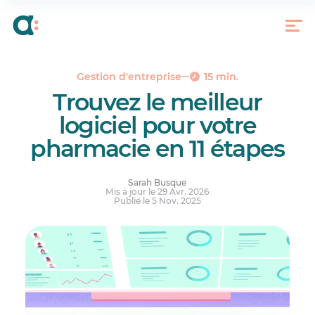
Pourquoi des opérations efficaces sont
essentielles au bon fonctionnement d’une
pharmacie
Les principales activités d’une pharmacie
Logiciels couramment utilisés dans les
Gestion d'entreprise
15 min.
pharmacies
Trouvez le meilleur
Comment choisir le meilleur logiciel de gestion
logiciel pour votre
de pharmacie?
pharmacie en 11 étapes
Pourquoi les pharmacies devraient-elles utiliser
des logiciels professionnels?
Comment Agendrix peut aider votre pharmacie?
Sarah Busque
Mis à jour le 29 Avr. 2026
Réponses à vos questions.
Publié le 5 Nov. 2025