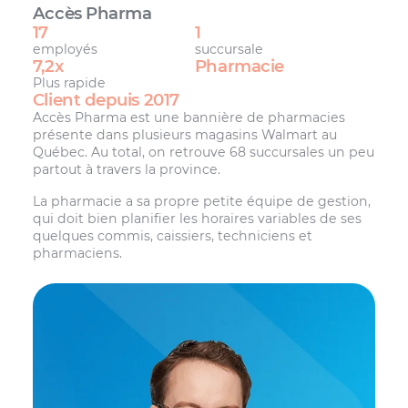
Accès Pharma
17
1
employés
succursale
7,2x
Pharmacie
Plus rapide
Client depuis 2017
Accès Pharma est une bannière de pharmacies
présente dans plusieurs magasins Walmart au
Québec. Au total, on retrouve 68 succursales un peu
partout à travers la province.
La pharmacie a sa propre petite équipe de gestion,
qui doit bien planifier les horaires variables de ses
quelques commis, caissiers, techniciens et
pharmaciens.