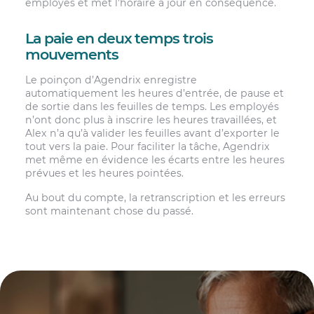
employés et met l’horaire à jour en conséquence.
La paie en deux temps trois
mouvements
Le poinçon d’Agendrix enregistre
automatiquement les heures d’entrée, de pause et
de sortie dans les feuilles de temps. Les employés
n’ont donc plus à inscrire les heures travaillées, et
Alex n’a qu’à valider les feuilles avant d’exporter le
tout vers la paie. Pour faciliter la tâche, Agendrix
met même en évidence les écarts entre les heures
prévues et les heures pointées.
Au bout du compte, la retranscription et les erreurs
sont maintenant chose du passé.