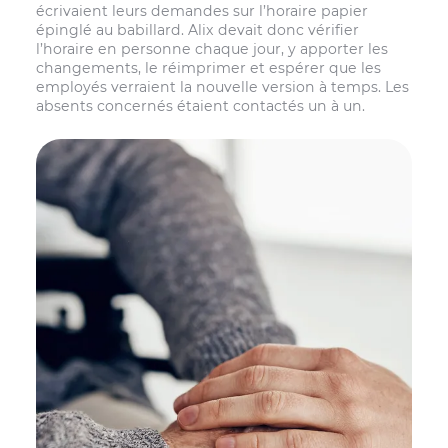
écrivaient leurs demandes sur l’horaire papier
épinglé au babillard. Alix devait donc vérifier
l’horaire en personne chaque jour, y apporter les
changements, le réimprimer et espérer que les
employés verraient la nouvelle version à temps. Les
absents concernés étaient contactés un à un.