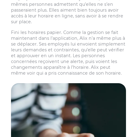
mêmes personnes admettent qu’elles ne s’en
passeraient plus. Elles aiment bien toujours avoir
accès à leur horaire en ligne, sans avoir à se rendre
sur place.
Fini les horaires papier. Comme la gestion se fait
maintenant dans l’application, Alix n’a même plus à
se déplacer. Ses employés lui envoient simplement
leurs demandes et contraintes, qu’elle peut vérifier
et approuver en un instant. Les personnes
concernées reçoivent une alerte, puis voient les
changements apparaître à l’horaire. Alix peut
même voir qui a pris connaissance de son horaire.