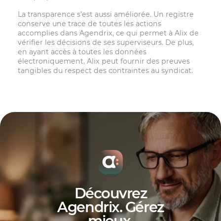
La transparence s’est aussi améliorée. Un registre
conserve une trace de toutes les actions
accomplies dans Agendrix, ce qui permet à Alix de
vérifier les décisions de ses superviseurs. De plus,
en ayant accès à toutes les données
électroniquement, Alix peut fournir des preuves
tangibles du respect des contraintes au syndicat.
Découvrez
Agendrix. Gérez
mieux
.