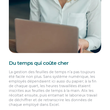
Du temps qui coûte cher
La gestion des feuilles de temps n’a pas toujours
été facile non plus. Sans système numérique, les
employés dépendaient ici aussi du papier; à la fin
de chaque quart, les heures travaillées étaient
inscrites aux feuilles de temps à la main. Alix les
récoltait ensuite, puis entamait le laborieux travail
de déchiffrer et de retranscrire les données de
chaque employé dans Excel.