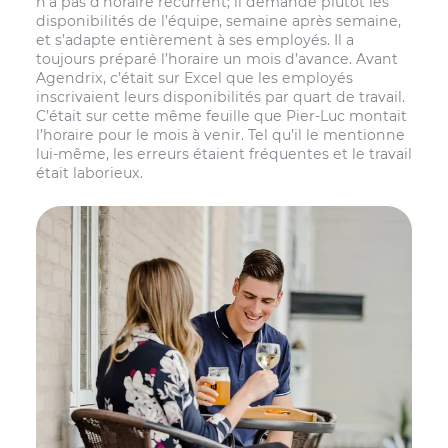
n’a pas d’horaire récurrent; il demande plutôt les
disponibilités de l’équipe, semaine après semaine,
et s’adapte entièrement à ses employés. Il a
toujours préparé l’horaire un mois d’avance. Avant
Agendrix, c’était sur Excel que les employés
inscrivaient leurs disponibilités par quart de travail.
C’était sur cette même feuille que Pier-Luc montait
l’horaire pour le mois à venir. Tel qu’il le mentionne
lui-même, les erreurs étaient fréquentes et le travail
était laborieux.