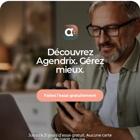
Faute grave;
Diminution des besoins de personnel;
Inconduite;
Manquements professionnels;
Inaptitude.
Découvrez
Agendrix. Gérez
mieux
.
Faites l’essai gratuitement
Jusqu’à 21 jours d’essai gratuit. Aucune carte
de crédit requise.