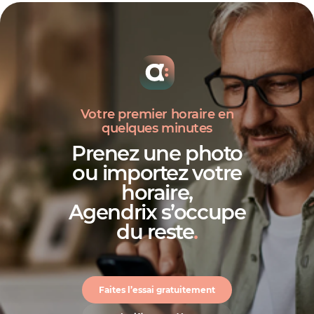
bien-
être de vos employés
Votre premier horaire en
quelques minutes
Prenez une photo
ou importez votre
horaire,
Agendrix s’occupe
du reste
.
Faites l’essai gratuitement