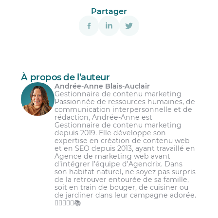
Des conflits interpersonnels récurrents ou
Partager
mal gérés et qui perturbent l’ambiance de
travail;
Une transgression de règles de conduite
Avertissement verbal;
ou le non-respect des politiques de
l’entreprise;
Avertissement écrit;
Une conduite inappropriée telle que
À propos de l’auteur
Avertissement formel;
harcèlement, la discrimination,
Andrée-Anne Blais-Auclair
l’intimidation, le vol ou la violence (verbale
Suspension;
Gestionnaire de contenu marketing
ou physique);
Passionnée de ressources humaines, de
Congédiement.
communication interpersonnelle et de
Une violation de règles de santé et sécurité
rédaction, Andrée-Anne est
de l’organisation;
Gestionnaire de contenu marketing
depuis 2019. Elle développe son
Le non-respect de certaines politiques RH
expertise en création de contenu web
et en SEO depuis 2013, ayant travaillé en
de l’organisation.
Agence de marketing web avant
d’intégrer l’équipe d’Agendrix. Dans
son habitat naturel, ne soyez pas surpris
de la retrouver entourée de sa famille,
soit en train de bouger, de cuisiner ou
de jardiner dans leur campagne adorée.
🏋️‍♀️👩‍🌾🌾📚