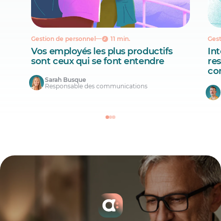
Gestion de personnel
11 min.
Gest
Vos employés les plus productifs
Int
sont ceux qui se font entendre
re
co
Sarah Busque
Responsable des communications