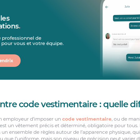
les
tions
.
 professionnel de
our vous et votre équipe.
endrix
tre code vestimentaire : quelle di
d’un employeur d’imposer un
code vestimentaire
, ou de mani
est un vêtement précis et déterminé, obligatoire pour tous.
s un ensemble de règles autour de l’apparence physique, qui
tu que l’uniforme, mais son niveau de précision peut varier 