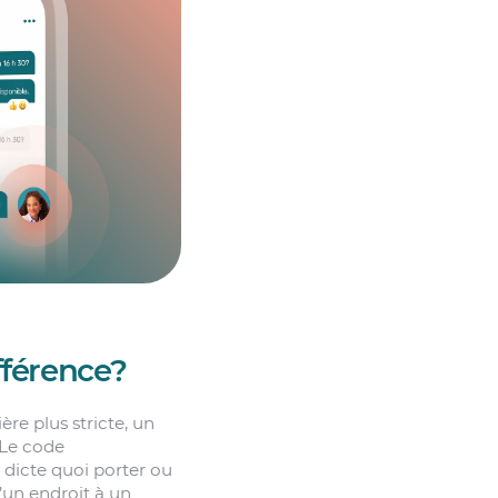
fférence?
ère plus stricte, un
 Le code
 dicte quoi porter ou
d’un endroit à un