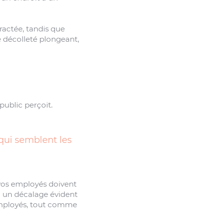
ractée, tandis que
 de décolleté plongeant,
 public perçoit.
qui semblent les
s vos employés doivent
 a un décalage évident
 employés, tout comme