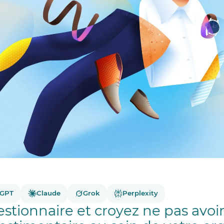
tGPT
Claude
Grok
Perplexity
estionnaire et croyez ne pas avoi