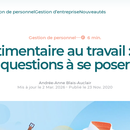
stimentaire?
on de personnel
Gestion d’entreprise
Nouveautés
vestimentaire : quelle différence?
vous projeter?
confort de vos employés?
Gestion de personnel
6 min.
mentaire au travail :
l, elle?
i qui encadre le code vestimentaire?
questions à se poser
ituations délicates
Andrée-Anne Blais-Auclair
Mis à jour le 2 Mar. 2026
Publié le 23 Nov. 2020