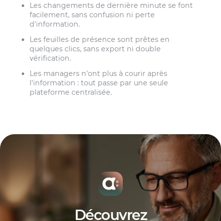
Les changements de dernière minute se font
facilement, sans confusion ni perte
d’information.
Les feuilles de présence sont prêtes en
quelques clics, sans export ni double
vérification.
Les managers n’ont plus à courir après
l’information : tout passe par une seule
plateforme centralisée.
Découvrez