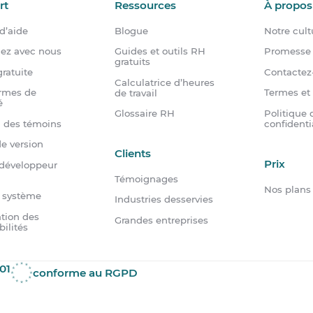
rt
Ressources
À propos
d’aide
Blogue
Notre cult
dez avec nous
Guides et outils RH
Promesse 
gratuits
ratuite
Contactez
Calculatrice d’heures
rmes de
Termes et
de travail
é
Politique 
Glossaire RH
n des témoins
confidenti
e version
Clients
Prix
 développeur
Témoignages
Nos plans
u système
Industries desservies
tion des
Grandes entreprises
bilités
01
conforme au RGPD