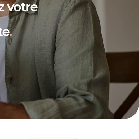
 votre
te
.