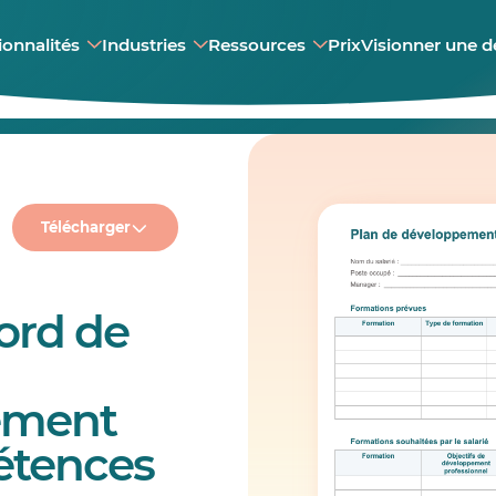
ionnalités
Industries
Ressources
Prix
Visionner une 
Télécharger
ord de
ement
étences