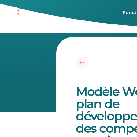
Fonct
Modèle W
plan de
développ
des comp