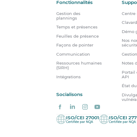
Fonctionnalités
Suppo
Gestion des
Centre 
plannings
Clavar
Temps et présences
Démo g
Feuilles de présence
Nos no
Façons de pointer
sécurit
Communication
Gestio
Ressources humaines
Notes d
(SIRH)
Portail
Intégrations
API
État d
Socialisons
Divulga
vulnéra
ISO/CEI 27001
ISO/CEI 277
Certifiée par NQA
Certifiée par NQA