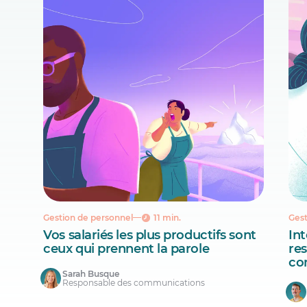
Gestion de personnel
11 min.
Gest
Vos salariés les plus productifs sont
Int
ceux qui prennent la parole
re
co
Sarah Busque
Responsable des communications