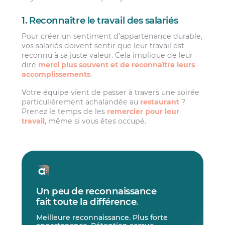
1. Reconnaître le travail des salariés
Pour créer un sentiment d’appartenance durable,
vos salariés doivent sentir que leur travail est
reconnu à sa juste valeur. Cela implique de leur
dire
merci plus souvent et de reconnaître leurs
accomplissements
.
Votre équipe vient de passer à travers une soirée
particulièrement achalandée au
restaurant
?
Prenez le temps de les
remercier pour leur
travail
, même si vous êtes occupé.
Un peu de reconnaissance
fait toute la différence
.
Meilleure reconnaissance. Plus forte