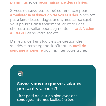
plannings
et de
reconnaissance des salariés
.
Si vous ne savez pas par où commencer pour
améliorer la satisfaction de vos salariés
, n’hésitez
pas à faire des sondages anonymes sur ce sujet.
Vous pourrez ainsi facilement identifier des
choses à travailler pour augmenter la
satisfaction
au travail
dans votre société.
D’ailleurs, certains logiciels de gestion des
salariés comme Agendrix offrent un
outil de
sondage anonyme
pour faciliter votre tâche.
Savez-vous ce que vos salariés
pensent vraiment?
Tirez parti de leur opinion avec des
sondages internes faciles à créer.