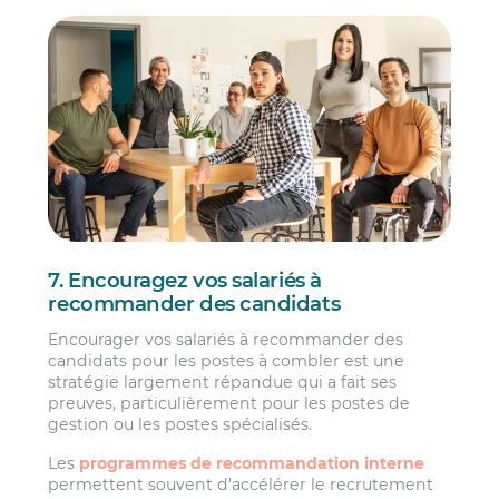
7. Encouragez vos salariés à
recommander des candidats
Encourager vos salariés à recommander des
candidats pour les postes à combler est une
stratégie largement répandue qui a fait ses
preuves, particulièrement pour les postes de
gestion ou les postes spécialisés.
Les
programmes de recommandation interne
permettent souvent d’accélérer le recrutement