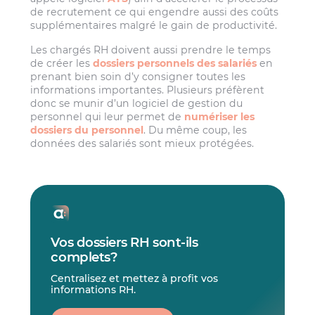
de recrutement ce qui engendre aussi des coûts
supplémentaires malgré le gain de productivité.
Les chargés RH doivent aussi prendre le temps
de créer les
dossiers personnels des salariés
en
prenant bien soin d’y consigner toutes les
informations importantes. Plusieurs préfèrent
donc se munir d’un logiciel de gestion du
personnel qui leur permet de
numériser les
dossiers du personnel
. Du même coup, les
données des salariés sont mieux protégées.
Vos dossiers RH sont-ils
complets?
Centralisez et mettez à profit vos
informations RH.