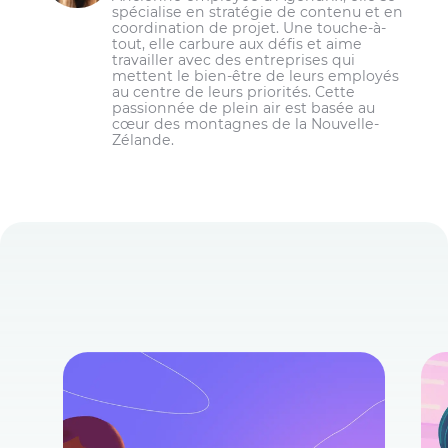
Faire la promotion de votre marque
spécialise en stratégie de contenu et en
employeur;
coordination de projet. Une touche-à-
tout, elle carbure aux défis et aime
S’assurer que votre marque employeur
travailler avec des entreprises qui
reflète l’expérience collaborateur réelle;
mettent le bien-être de leurs employés
au centre de leurs priorités. Cette
Encourager vos salariés à recommander
passionnée de plein air est basée au
des candidats;
cœur des montagnes de la Nouvelle-
Zélande.
Favoriser le recrutement interne;
Analyser les performances du processus de
recrutement;
Fidéliser vos salariés;
Demander de l’aide à une agence de
recrutement;
Bâtir une banque de talents.