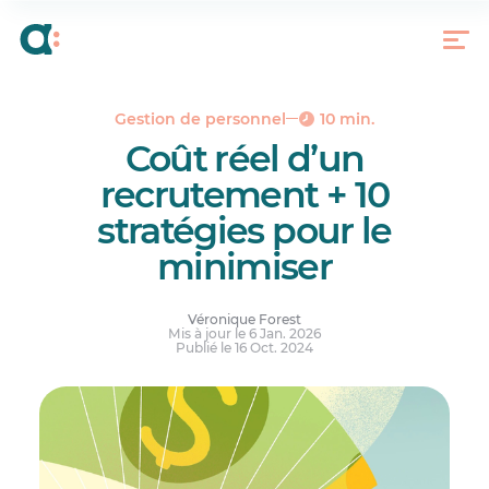
Le coût d’un recrutement : qu’est-ce que c’est ?
Qu’est-ce qui influence le coût d’un recrutement
Budget de recrutement : calculer le coût d’un
salarié pour une société
Gestion de personnel
10 min.
10 stratégies pour optimiser le coût d’un
Coût réel d’un
recrutement
recrutement + 10
À votre tour de calculer et d’optimiser votre coût
d’embauche
stratégies pour le
Réponses à vos questions.
minimiser
Véronique Forest
Mis à jour le 6 Jan. 2026
Publié le 16 Oct. 2024