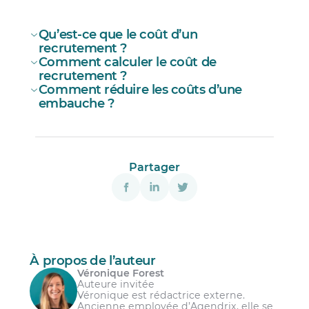
Qu’est-ce que le coût d’un
recrutement ?
Comment calculer le coût de
recrutement ?
Comment réduire les coûts d’une
embauche ?
Coût de recrutement = Coûts directs + coûts
indirects
Définir clairement le profil du poste;
Partager
Rédiger une offre d’emploi qui se
démarque;
Choisir les bons canaux de recrutement;
Créer une annonce de recrutement
optimale;
À propos de l’auteur
Véronique Forest
Créer un processus de recrutement
Auteure invitée
efficace avec les bons outils;
Véronique est rédactrice externe.
Ancienne employée d’Agendrix, elle se