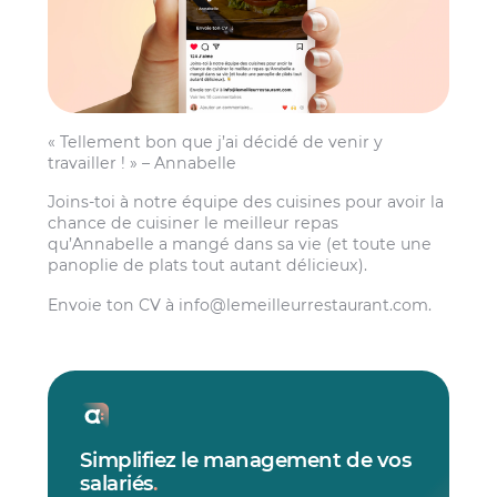
« Tellement bon que j’ai décidé de venir y
travailler ! » – Annabelle
Joins-toi à notre équipe des cuisines pour avoir la
chance de cuisiner le meilleur repas
qu’Annabelle a mangé dans sa vie (et toute une
panoplie de plats tout autant délicieux).
Envoie ton CV à
info@lemeilleurrestaurant.com
.
Simplifiez le management de vos
salariés
.