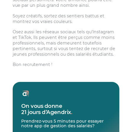
vue par un plus grand nombre ainsi.
Soyez créatifs, sortez des sentiers battus et
montrez vos vraies couleurs.
Osez aussi les réseaux sociaux tels qu’Instagram
et TikTok. Ils peuvent être perçus comme moins
professionnels, mais demeurent toutefois
pertinents, surtout si vous tentez de recruter de
jeunes professionnels ou des salariés étudiants.
Bon recrutement !
On vous donne
21 jours d’Agendrix
.
Prendrez-vous 5 minutes pour essayer
notre app de gestion des salariés?