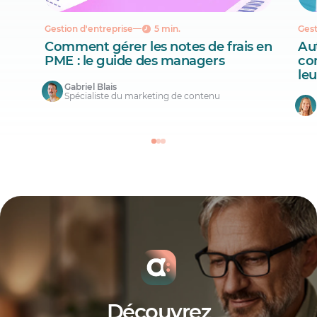
Gestion d'entreprise
5 min.
Gest
Comment gérer les notes de frais en
Aut
PME : le guide des managers
co
le
Gabriel Blais
Spécialiste du marketing de contenu
Découvrez