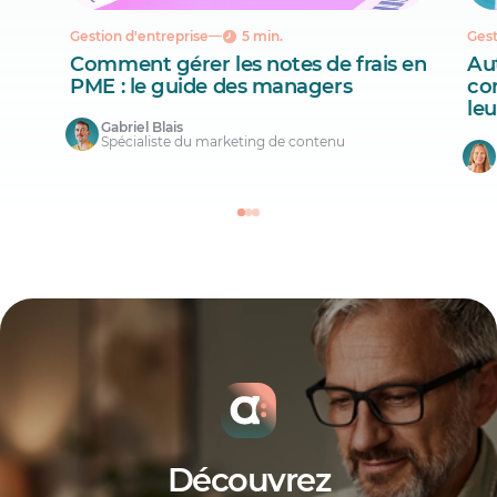
Gestion d'entreprise
5 min.
Gest
Comment gérer les notes de frais en
Aut
PME : le guide des managers
co
le
Gabriel Blais
Spécialiste du marketing de contenu
Découvrez