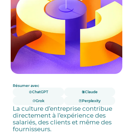
Résumer avec
ChatGPT
Claude
Grok
Perplexity
La culture d’entreprise contribue
directement à l’expérience des
salariés, des clients et même des
fournisseurs.