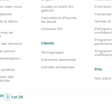
dez avec nous
Guides et outils RH
Promesse 
gratuits
ratuite
Contactez
Calculatrice d’heures
er la démo
Termes et
de travail
Politique 
Glossaire RH
rmes de
confidenti
é
Programm
Clients
n des témoins
partenaria
e version
Program
Témoignages
d’affiliatio
 développeur
Industries desservies
Grandes entreprises
Prix
u système
tion des
Nos plans
bilités
01
Loi 25