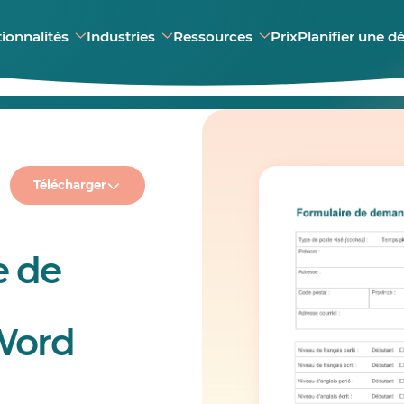
ionnalités
Industries
Ressources
Prix
Planifier une 
Télécharger
e de
Word