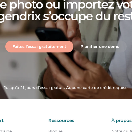
 photo ou importez vot
gendrix s’occupe du res
Faites l’essai gratuitement
Planifier une démo
Jusqu’à 21 jours d’essai gratuit. Aucune carte de crédit requise.
rt
Ressources
À propos
d’aide
Blogue
Notre cult