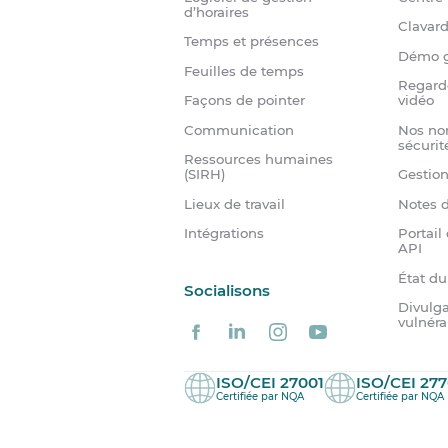
d’horaires
Clavar
Temps et présences
Démo g
Feuilles de temps
Regard
Façons de pointer
vidéo
Communication
Nos no
sécurit
Ressources humaines
(SIRH)
Gestio
Lieux de travail
Notes d
Intégrations
Portail
API
État d
Socialisons
Divulga
vulnéra
ISO/CEI 27001
ISO/CEI 277
Certifiée par NQA
Certifiée par NQA