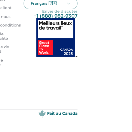
Français 🇨🇦
client
Envie de discuter
+1 (888) 982-9307
-nous
 conditions
de
alité
e de
t
me
n
Fait au Canada