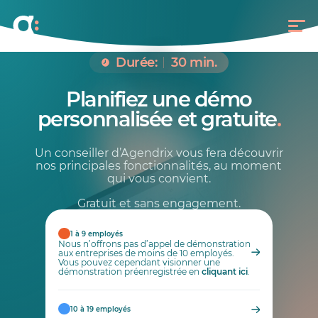
Durée:
30 min.
Planifiez une démo
personnalisée et gratuite
.
Un conseiller d’Agendrix vous fera découvrir
nos principales fonctionnalités, au moment
qui vous convient.
Gratuit et sans engagement.
1 à 9 employés
Nous n’offrons pas d’appel de démonstration
aux entreprises de moins de 10 employés.
Vous pouvez cependant visionner une
démonstration préenregistrée en
cliquant ici
.
10 à 19 employés