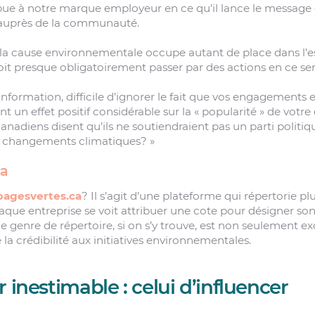
ue à notre marque employeur en ce qu’il lance le message q
 auprès de la communauté.
la cause environnementale occupe autant de place dans l’es
t presque obligatoirement passer par des actions en ce sen
information, difficile d’ignorer le fait que vos engagements 
 un effet positif considérable sur la « popularité » de votre 
anadiens disent qu’ils ne soutiendraient pas un parti politi
es changements climatiques? »
ca
pagesvertes.ca
? Il s’agit d’une plateforme qui répertorie pl
que entreprise se voit attribuer une cote pour désigner so
e genre de répertoire, si on s’y trouve, est non seulement ex
 la crédibilité aux initiatives environnementales.
 inestimable : celui d’influencer