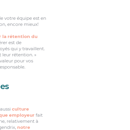
e votre équipe est en
sion, encore mieux!
r la rétention du
rer est de
yés qui y travaillent.
 leur rétention. »
valeur pour vos
responsable.
les
 aussi
culture
que employeur
fait
ne, relativement à
gendrix,
notre