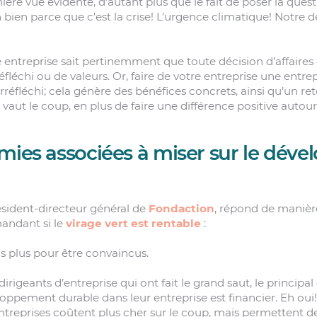
ière vue évidente, d’autant plus que le fait de poser la ques
bien parce que c’est la crise! L’urgence climatique! Notre de
entreprise sait pertinemment que toute décision d’affaires 
réfléchi ou de valeurs. Or, faire de votre entreprise une entr
irréfléchi; cela génère des bénéfices concrets, ainsi qu’un re
vaut le coup, en plus de faire une différence positive autour
mies associées à miser sur le dév
ésident-directeur général de
Fondaction
, répond de manièr
andant si le
virage vert est rentable
:
pas plus pour être convaincus.
dirigeants d’entreprise qui ont fait le grand saut, le princip
ppement durable dans leur entreprise est financier. Eh oui! D
reprises coûtent plus cher sur le coup, mais permettent de