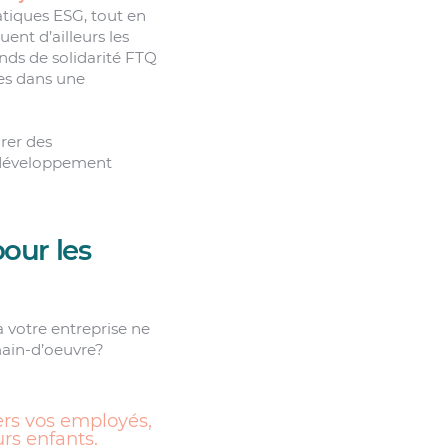
atiques ESG, tout en
ent d’ailleurs les
nds de solidarité FTQ
es dans une
rer des
e développement
our les
 à votre entreprise ne
main-d’oeuvre?
ers vos employés,
urs enfants.