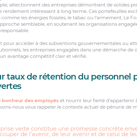
ple, sélectionnent des entreprises démontrant de solides pr
e rendement intéressant à long terme. Ces portefeuilles exclu
 comme les énergies fossiles, le tabac ou l’armement. Le Fo
 approche semblable, en soutenant les organisations engagé
 responsable.
it pour accéder à des subventions gouvernementales ou atti
itutionnels, les entreprises engagées dans une démarche d
un avantage compétitif clair et vérifié.
ur taux de rétention du personnel p
vertes
e
bonheur des employés
et nourrir leur fierté d’appartenir
evons-nous vous rappeler le contexte actuel de pénurie de 
prise verte constitue une promesse concrète env
ccuper de l’avenir, de leur avenir et de celui de le