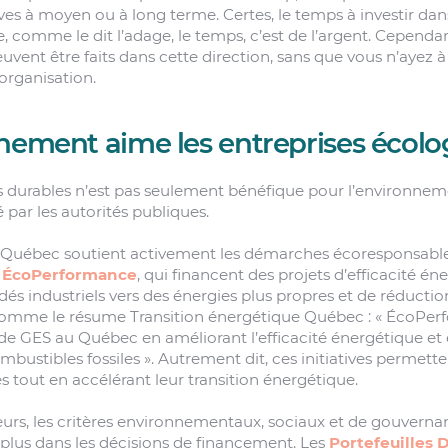
ves à moyen ou à long terme. Certes, le temps à investir dan
, comme le dit l’adage, le temps, c’est de l’argent. Cependa
euvent être faits dans cette direction, sans que vous n’ayez 
rganisation.
nement aime les entreprises écolo
 durables n’est pas seulement bénéfique pour l’environnemen
 par les autorités publiques.
uébec soutient activement les démarches écoresponsables
e
ÉcoPerformance
, qui financent des projets d’efficacité én
és industriels vers des énergies plus propres et de réducti
. Comme le résume Transition énergétique Québec : « ÉcoPer
 de GES au Québec en améliorant l’efficacité énergétique et
stibles fossiles ». Autrement dit, ces initiatives permette
s tout en accélérant leur transition énergétique.
eurs, les critères environnementaux, sociaux et de gouvern
plus dans les décisions de financement. Les
Portefeuilles 