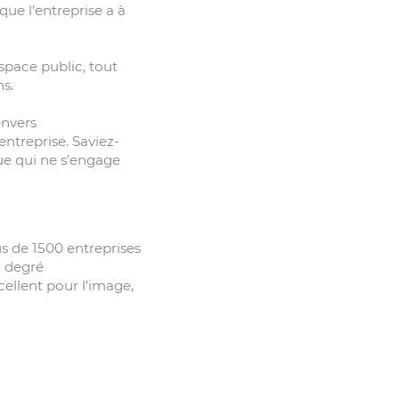
ue l’entreprise a à
pace public, tout
s.
envers
entreprise. Saviez-
que qui ne s’engage
us de 1500 entreprises
n degré
cellent pour l’image,