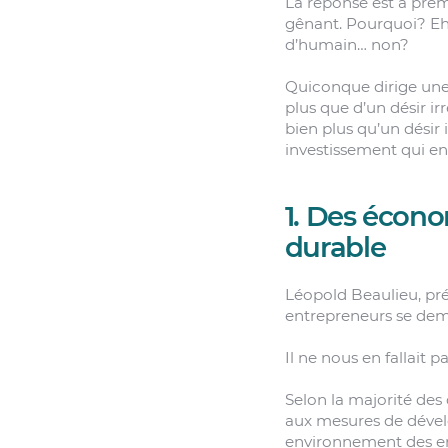
La réponse est à prem
gênant. Pourquoi? Eh 
d’humain… non?
Quiconque dirige une 
plus que d’un désir ir
bien plus qu’un désir 
investissement qui en 
1. Des écono
durable
Léopold Beaulieu, pr
entrepreneurs se dem
Il ne nous en fallait 
Selon la majorité des 
aux mesures de dévelo
environnement des ent