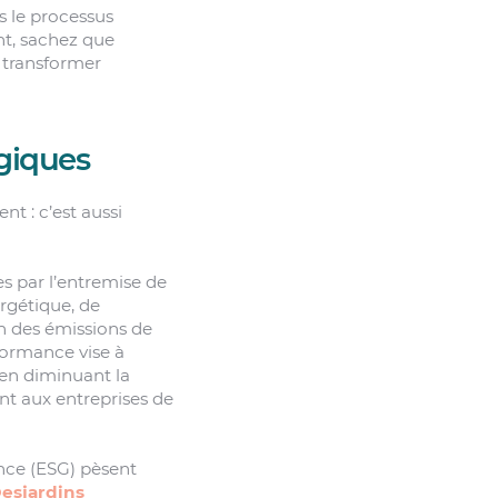
s le processus
nt, sachez que
à transformer
giques
t : c’est aussi
 par l’entremise de
ergétique, de
on des émissions de
formance vise à
 en diminuant la
nt aux entreprises de
ance (ESG) pèsent
Desjardins