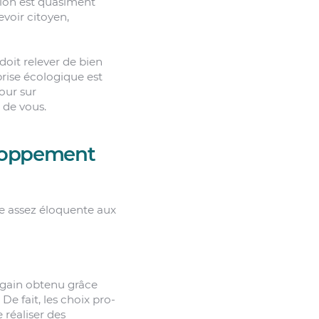
tion est quasiment
voir citoyen,
doit relever de bien
eprise écologique est
tour sur
 de vous.
eloppement
e assez éloquente aux
al gain obtenu grâce
e fait, les choix pro-
 réaliser des