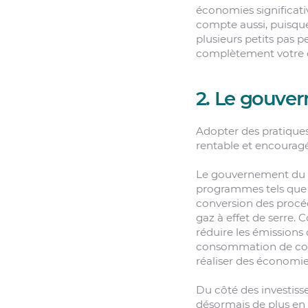
économies significati
compte aussi, puisque
plusieurs petits pas p
complètement votre o
2. Le gouver
Adopter des pratiques
rentable et encouragé
Le gouvernement du Q
programmes tels qu
conversion des procéd
gaz à effet de serre
réduire les émissions
consommation de combu
réaliser des économie
Du côté des investiss
désormais de plus en 