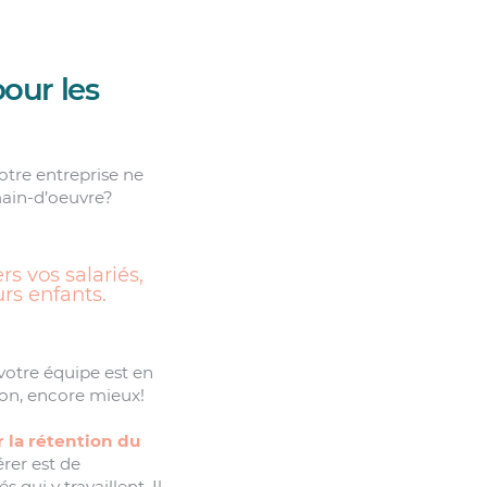
our les
votre entreprise ne
main-d’oeuvre?
s vos salariés,
urs enfants.
votre équipe est en
sion, encore mieux!
r la rétention du
rer est de
 qui y travaillent. Il