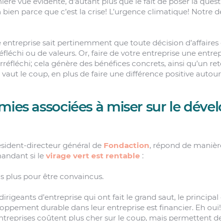
ière vue évidente, d’autant plus que le fait de poser la ques
bien parce que c’est la crise! L’urgence climatique! Notre de
entreprise sait pertinemment que toute décision d’affaires 
réfléchi ou de valeurs. Or, faire de votre entreprise une entr
irréfléchi; cela génère des bénéfices concrets, ainsi qu’un re
vaut le coup, en plus de faire une différence positive autour
mies associées à miser sur le dév
ésident-directeur général de
Fondaction
, répond de manièr
andant si le
virage vert est rentable
:
pas plus pour être convaincus.
dirigeants d’entreprise qui ont fait le grand saut, le princip
ppement durable dans leur entreprise est financier. Eh oui! D
reprises coûtent plus cher sur le coup, mais permettent de