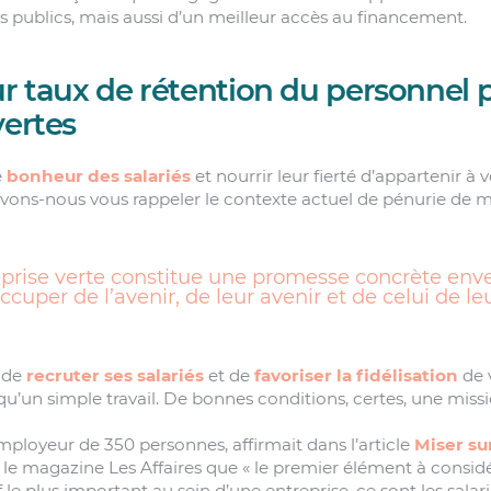
 publics, mais aussi d’un meilleur accès au financement.
ur taux de rétention du personnel p
vertes
e
bonheur des salariés
et nourrir leur fierté d’appartenir à 
evons-nous vous rappeler le contexte actuel de pénurie de 
prise verte constitue une promesse concrète enver
ccuper de l’avenir, de leur avenir et de celui de le
 de
recruter ses salariés
et de
favoriser la fidélisation
de 
us qu’un simple travail. De bonnes conditions, certes, une mis
mployeur de 350 personnes, affirmait dans l’article
Miser su
le magazine Les Affaires que « le premier élément à considé
 le plus important au sein d’une entreprise, ce sont les salariés