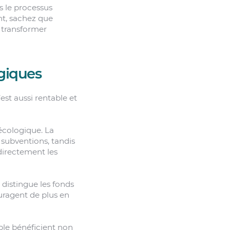
s le processus
nt, sachez que
à transformer
giques
st aussi rentable et
écologique. La
 subventions, tandis
directement les
distingue les fonds
uragent de plus en
ble bénéficient non