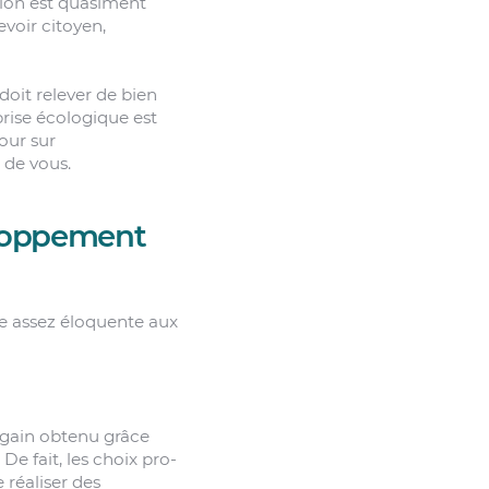
tion est quasiment
voir citoyen,
doit relever de bien
eprise écologique est
tour sur
 de vous.
eloppement
e assez éloquente aux
al gain obtenu grâce
e fait, les choix pro-
 réaliser des