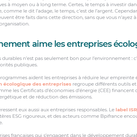
ves à moyen ou à long terme. Certes, le temps à investir dan
, comme le dit l’adage, le temps, c’est de l’argent. Cependa
euvent être faits dans cette direction, sans que vous n’ayez 
rganisation.
nement aime les entreprises écolo
 durables n’est pas seulement bon pour l’environnement : c’e
orités publiques.
programmes aident les entreprises à réduire leur empreinte 
n écologique des entreprises
regroupe différents outils et
omme les Certificats d’économies d’énergie (CEE) financent 
nergétique et de réduction des émissions.
téressent eux aussi aux entreprises responsables. Le
label ISR
ritères ESG rigoureux, et des acteurs comme Bpifrance enco
e.
rises françaises qui s’engagent dans le développement dura