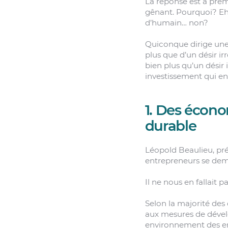
La réponse est à prem
gênant. Pourquoi? Eh 
d’humain… non?
Quiconque dirige une 
plus que d’un désir ir
bien plus qu’un désir 
investissement qui en 
1. Des écono
durable
Léopold Beaulieu, pr
entrepreneurs se dem
Il ne nous en fallait 
Selon la majorité des 
aux mesures de dévelo
environnement des ent