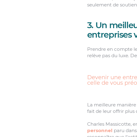
seulement de soutiens
3. Un meille
entreprises 
Prendre en compte l
relève pas du luxe. D
Devenir une entre
celle de vous préo
La meilleure manière
fait de leur offrir pl
Charles Massicotte, e
personnel
paru dans 
reconnaître que l’actif