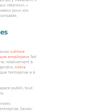
eur rétention. »
valeur pour vos
sponsable.
les
 aussi
culture
que employeur
fait
ne, relativement à
gendrix,
notre
ue l’entreprise a à
pace public, tout
s.
envers
entreprise. Saviez-