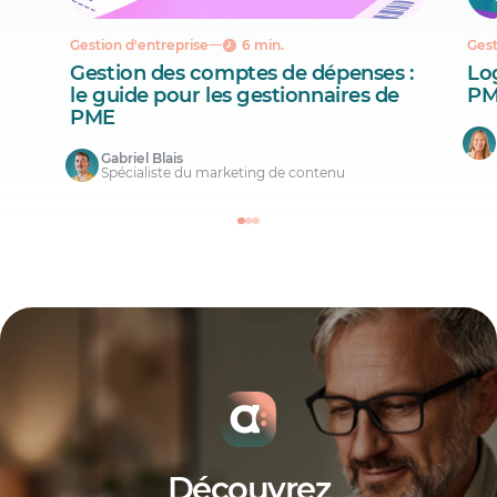
Gestion d'entreprise
6 min.
Gest
Gestion des comptes de dépenses :
Lo
le guide pour les gestionnaires de
PM
PME
Gabriel Blais
Spécialiste du marketing de contenu
Découvrez