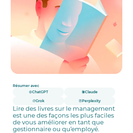
10. Leaders Eat Last – Simon Sinek
11. Let My People Go Surfing: The Education of a
Reluctant Businessman – Yvon Chouinard
12. How to Be a Leader: An Ancient Guide to Wise
Leadership – Plutarch
13. Principles: Life and Work – Ray Dalio
14. High Output Management – Andrew S. Grove
15. Atomic Habits: An Easy & Proven Way to Build
Good Habits & Break Bad Ones – James Clear
Résumer avec
ChatGPT
Claude
Grok
Perplexity
Lire des livres sur le management
est une des façons les plus faciles
de vous améliorer en tant que
gestionnaire ou qu’employé.