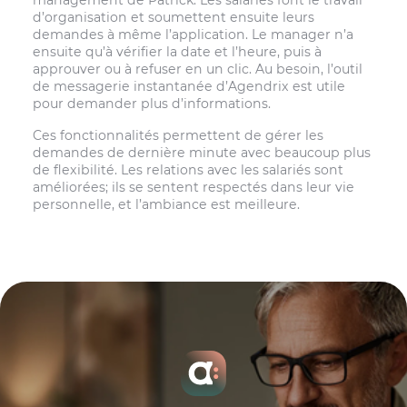
d’organisation et soumettent ensuite leurs
demandes à même l’application. Le manager n’a
ensuite qu’à vérifier la date et l’heure, puis à
approuver ou à refuser en un clic. Au besoin, l’outil
de messagerie instantanée d’Agendrix est utile
pour demander plus d’informations.
Ces fonctionnalités permettent de gérer les
demandes de dernière minute avec beaucoup plus
de flexibilité. Les relations avec les salariés sont
améliorées; ils se sentent respectés dans leur vie
personnelle, et l’ambiance est meilleure.