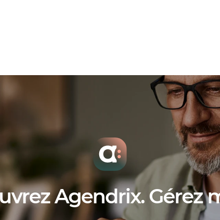
État d’ivresse pendant les heures de travail;
Absences injustifiées;
Indiscipline ou insubordination du salarié;
Harcèlement, violence ou injures envers un au
Vol.
uvrez Agendrix. Gérez 