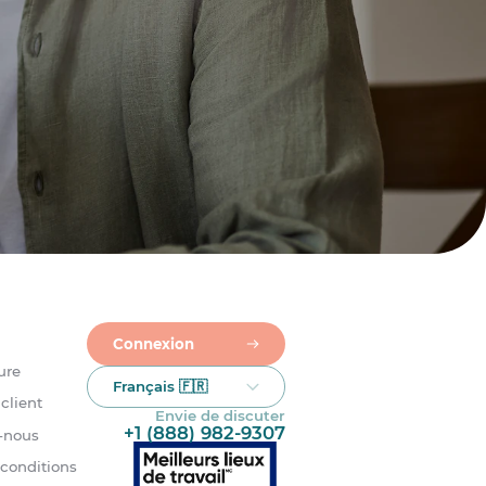
Connexion
ure
Français 🇫🇷
client
Envie de discuter
+1 (888) 982-9307
-nous
 conditions