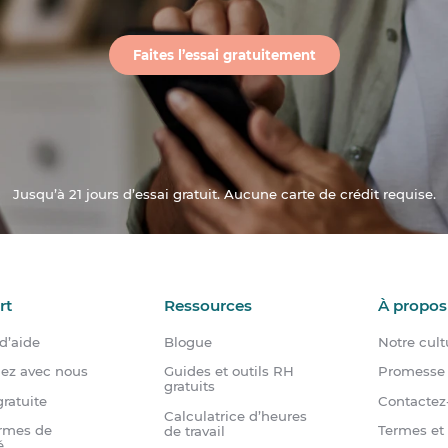
Faites l’essai gratuitement
Jusqu’à 21 jours d’essai gratuit. Aucune carte de crédit requise.
rt
Ressources
À propos
d’aide
Blogue
Notre cult
dez avec nous
Guides et outils RH
Promesse 
gratuits
ratuite
Contactez
Calculatrice d’heures
rmes de
Termes et
de travail
é