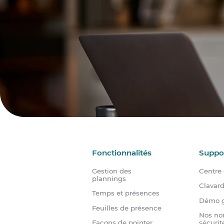
Fonctionnalités
Suppo
Gestion des
Centre 
plannings
Clavar
Temps et présences
Démo g
Feuilles de présence
Nos no
Façons de pointer
sécurit