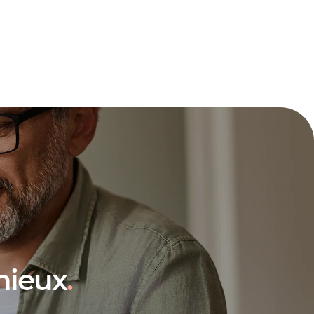
tre salarié ou envers l’employeur;
mieux
.