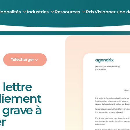
ionnalités
Industries
Ressources
Prix
Visionner une 
Télécharger
lettre
diement
 grave à
r