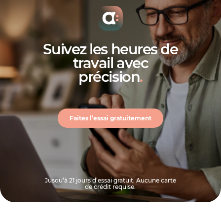
logiciel de
temps et présences
Suivez les heures de
travail avec
précision
.
Faites l’essai gratuitement
modèles pour la gestion de
Jusqu’à 21 jours d’essai gratuit. Aucune carte
restaurant
de crédit requise.