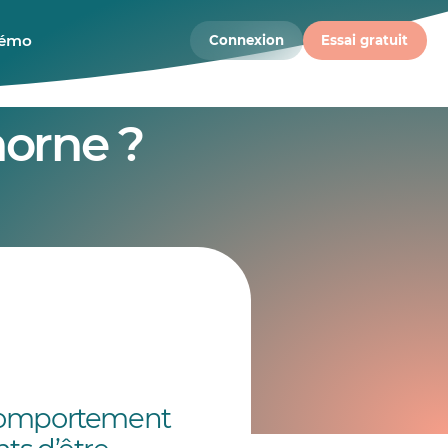
démo
Connexion
Essai gratuit
horne ?
 comportement