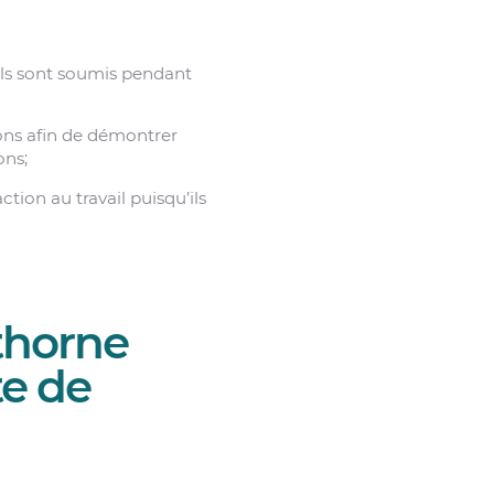
 ils sont soumis pendant
ons afin de démontrer
ons;
ction au travail puisqu’ils
thorne
te de