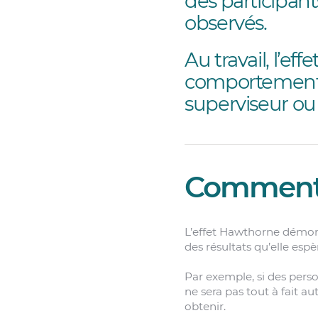
des participant
observés.
Au travail, l’e
comportement ch
superviseur o
Comment f
L’effet Hawthorne démon
des résultats qu’elle esp
Par exemple, si des pers
ne sera pas tout à fait a
obtenir.