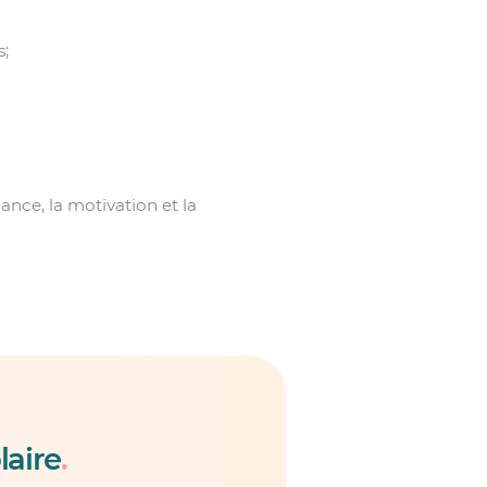
s;
nce, la motivation et la
laire
.