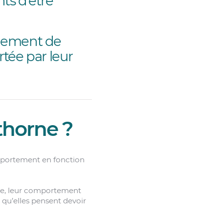
nts d’être
angement de
rtée par leur
thorne ?
mportement en fonction
que, leur comportement
s qu’elles pensent devoir